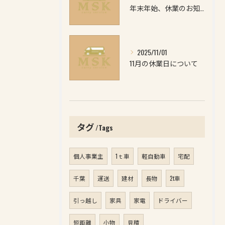
年末年始、休業のお知らせ
2025/11/01
11月の休業日について
タグ
Tags
個人事業主
1ｔ車
軽自動車
宅配
千葉
運送
建材
長物
2t車
引っ越し
家具
家電
ドライバー
短距離
小物
見積