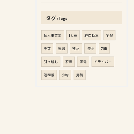
タグ
Tags
個人事業主
1ｔ車
軽自動車
宅配
千葉
運送
建材
長物
2t車
引っ越し
家具
家電
ドライバー
短距離
小物
見積